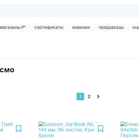
магазины Р*
сертификаты
новинки
предзаказы
кн
ксмо
1
2