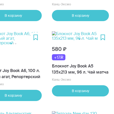
сумерки
мо
Канц-Эксмо
В корзину
В корзину
580
+17
Блокнот Joy Book А5
 Joy Book А6, 100 л.
135х213 мм, 96 л. Чай матча
 агат, Репортерский
Канц-Эксмо
мо
В корзину
В корзину