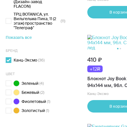
(Дизайн-завод
FLACON)
В корзин
ТРЦ BOTANICA, ул.
Вильгельма Пика, 11 (2
(11)
этаж) пространство
"Телеграф"
Показать все
БРЕНД
410
Канц-Эксмо
(36)
+12
ЦВЕТ
Блокнот Joy Book
Зеленый
(4)
94х144 мм, 96л.
лед
Бежевый
(2)
Канц-Эксмо
Фиолетовый
(1)
В корзин
Золотистый
(1)