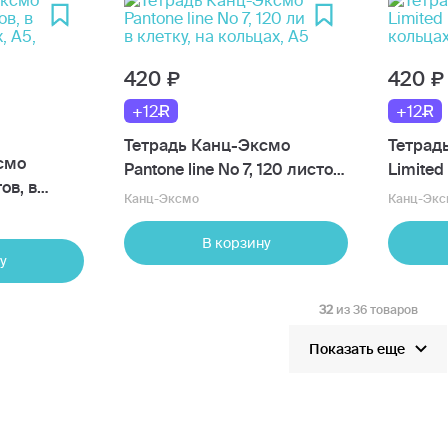
420
420
+12
+12
Тетрадь Канц-Эксмо
Тетрад
смо
Pantone line No 7, 120 листов,
Limited
ов, в
в клетку, на кольцах, А5
кольцах
Канц-Эксмо
Канц-Экс
х, А5,
В корзину
у
32
из 36 товаров
Показать еще