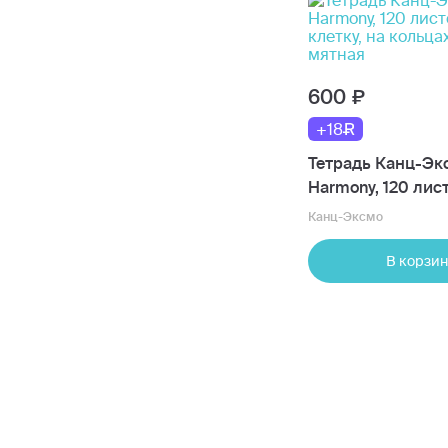
600
+18
Тетрадь Канц-Эк
Harmony, 120 лист
клетку, на кольца
Канц-Эксмо
мятная
В корзин