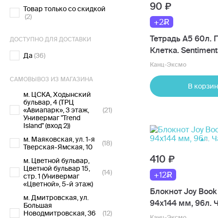
90
Товар только со скидкой
(2)
+2
Тетрадь А5 60л. 
ДОСТУПНО ДЛЯ ДОСТАВКИ
Клетка. Sentiment
Да
(36)
Канц-Эксмо
САМОВЫВОЗ ИЗ МАГАЗИНА
В корзин
м. ЦСКА, Ходынский
бульвар, 4 (ТРЦ
«Авиапарк», 3 этаж,
(21)
Универмаг "Trend
Island" (вход 2))
м. Маяковская, ул. 1-я
(18)
Тверская-Ямская, 10
410
м. Цветной бульвар,
Цветной бульвар 15,
(14)
+12
стр. 1 (Универмаг
«Цветной», 5-й этаж)
Блокнот Joy Book
м. Дмитровская, ул.
94х144 мм, 96л. 
Большая
Новодмитровская, 36
(12)
Канц-Эксмо