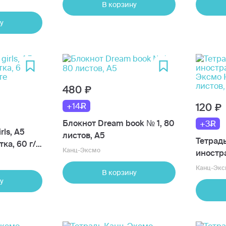
В корзину
клетку,
у
480
+14
120
Блокнот Dream book № 1, 80
+3
rls, А5
листов, А5
Тетрад
тка, 60 г/
Канц-Эксмо
иностр
те
Эксмо 
Канц-Экс
В корзину
листов,
у