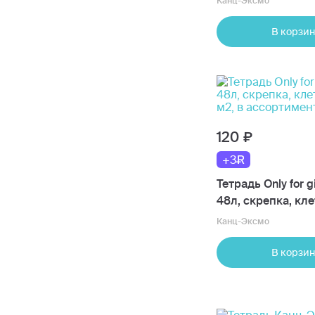
Канц-Эксмо
съемный блок, в 
70г/м2
В корзин
120
+3
Тетрадь Only for gi
48л, скрепка, кле
м2, в ассортимен
Канц-Эксмо
В корзин