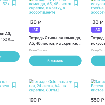
120
120
+3
+3
en А5,
Тетрадь Стильная команда,
Тетрад
152 л,
А5, 48 листов, на скрепке, в
искусст
клетку, в ассортименте
гребне,
Канц-Эксмо
Канц-Экс
ассорт
у
В корзину
190
550