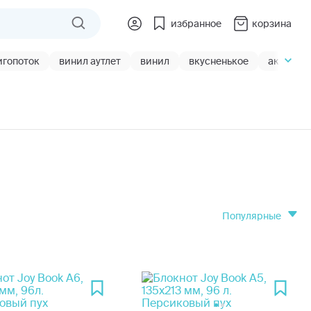
избранное
корзина
игопоток
винил аутлет
винил
вкусненькое
акции
популярные