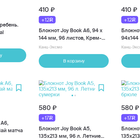
410
410
+12
+12
Гребень.
Блокнот Joy Book А6, 94 х
Блокнот
al
144 мм, 96 листов, Крем-
94х144 
брюле
Персик
Канц-Эксмо
Канц-Экс
у
В корзину
580
580
+17
+17
 А6,
Блокнот Joy Book А5,
Блокнот
Чай матча
135х213 мм, 96 л. Летние
135х213