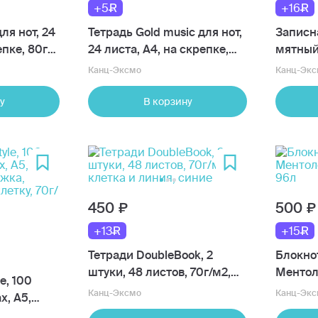
+5
+16
ля нот, 24
Тетрадь Gold music для нот,
Записн
епке, 80г/
24 листа, А4, на скрепке,
мятный,
80г/м2
touch
Канц-Эксмо
Канц-Экс
у
В корзину
450
500
+13
+15
Тетради DoubleBook, 2
Блокнот
штуки, 48 листов, 70г/м2,
Ментоло
le, 100
клетка и линия, синие
96л
Канц-Эксмо
Канц-Экс
х, А5,
ожка,