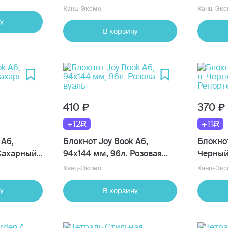
сумерки
брюле
Канц-Эксмо
Канц-Экс
у
В корзину
410
370
+12
+11
 А6,
Блокнот Joy Book А6,
Блокнот
 Сахарный
94х144 мм, 96л. Розовая
Черный
вуаль
Канц-Эксмо
Канц-Экс
у
В корзину