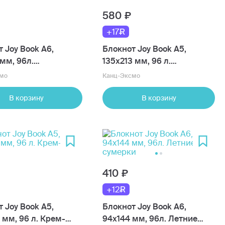
580
+17
 Joy Book А6,
Блокнот Joy Book А5,
мм, 96л.
135х213 мм, 96 л.
овый пух
Персиковый пух
мо
Канц-Эксмо
В корзину
В корзину
410
+12
 Joy Book А5,
Блокнот Joy Book А6,
 мм, 96 л. Крем-
94х144 мм, 96л. Летние