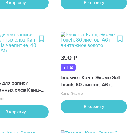
В корзину
В корзину
390
+11
Блокнот Канц-Эксмо Soft
ь для записи
Touch, 80 листов, А6+,
анных слов Канц-
винтажное золото
Канц-Эксмо
На чаепитие, 48
мо
 А5
В корзину
В корзину