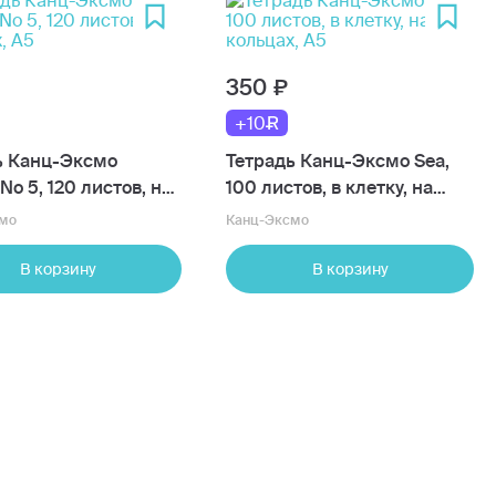
350
+10
ь Канц-Эксмо
Тетрадь Канц-Эксмо Sea,
 No 5, 120 листов, на
100 листов, в клетку, на
, А5
кольцах, А5
мо
Канц-Эксмо
В корзину
В корзину