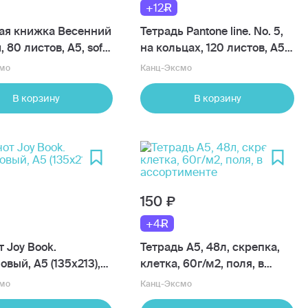
+12
ая книжка Весенний
Тетрадь Pantone line. No. 5,
 80 листов, А5, soft
на кольцах, 120 листов, А5,
70г/м2
мо
Канц-Эксмо
В корзину
В корзину
150
+4
 Joy Book.
Тетрадь А5, 48л, скрепка,
вый, А5 (135х213),
клетка, 60г/м2, поля, в
ассортименте
мо
Канц-Эксмо