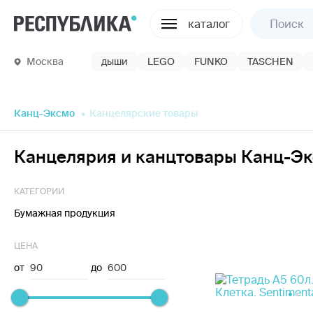
каталог
Москва
дыши
LEGO
FUNKO
TASCHEN
Канц-Эксмо
Канцелярские товары
Канцелярия и канцтовары Канц-Э
КАТЕГОРИИ
Бумажная продукция
ЦЕНА
от
90
до
600