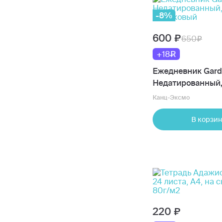
-8%
600
650
+18
Ежедневник Gard
Недатированный, 
Фиалковый
Канц-Эксмо
В корзин
220