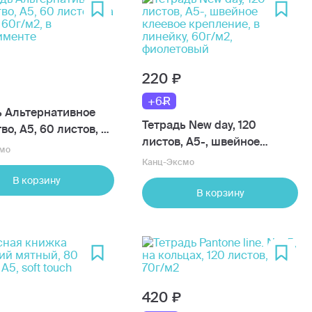
220
+6
ь Альтернативное
Тетрадь New day, 120
во, А5, 60 листов, на
листов, А5-, швейное
 60г/м2, в
мо
клеевое крепление, в
именте
Канц-Эксмо
линейку, 60г/м2,
В корзину
фиолетовый
В корзину
420