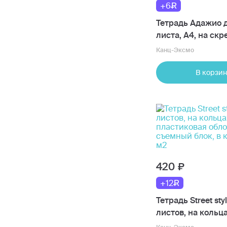
+6
Тетрадь Адажио д
листа, А4, на скр
м2
Канц-Эксмо
В корзин
420
+12
Тетрадь Street sty
листов, на кольца
пластиковая обл