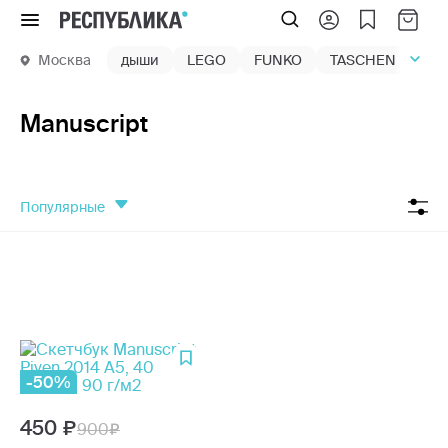
Меню
Москва
дыши
LEGO
FUNKO
TASCHEN
маг
Manuscript
популярные
-50%
450
900