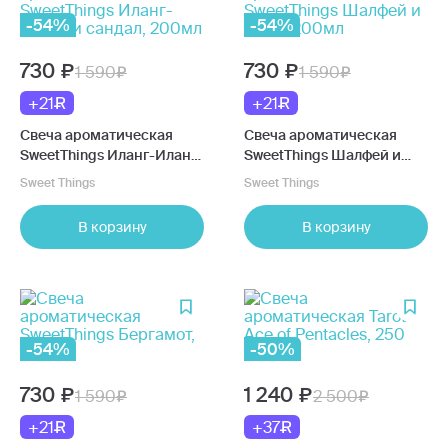
-54%
-54%
730
730
1 590
1 590
+21
+21
Свеча ароматическая
Свеча ароматическая
SweetThings Иланг-Иланг
SweetThings Шалфей и
и сандал, 200мл
лайм, 200мл
Sweet Things
Sweet Things
В корзину
В корзину
-54%
-50%
730
1 240
1 590
2 500
+21
+37