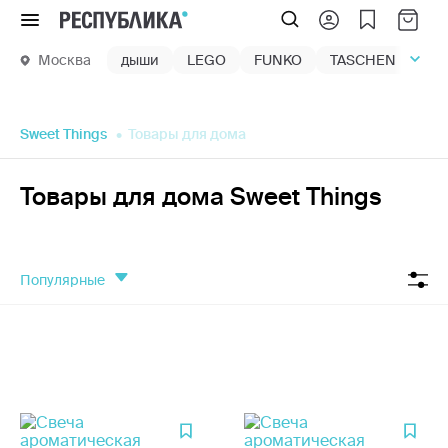
Меню
Москва
дыши
LEGO
FUNKO
TASCHEN
маг
Sweet Things
Товары для дома
Товары для дома Sweet Things
популярные