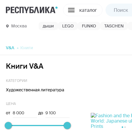
каталог
Москва
дыши
LEGO
FUNKO
TASCHEN
V&A
Книги
Книги V&A
КАТЕГОРИИ
Художественная литература
ЦЕНА
от
8 000
до
9 100