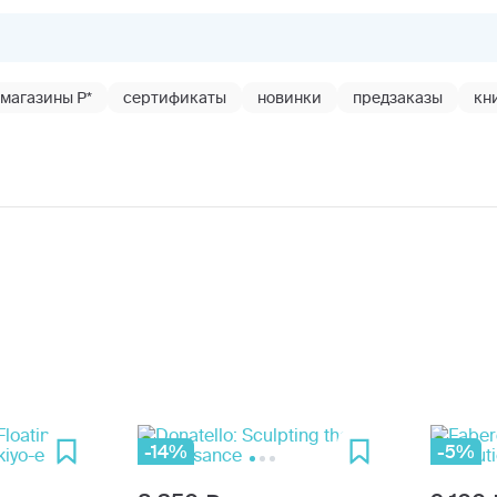
магазины Р*
сертификаты
новинки
предзаказы
кн
-14%
-5%