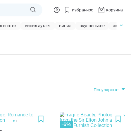
избранное
корзина
игопоток
винил аутлет
винил
вкусненькое
акции
популярные
-6%