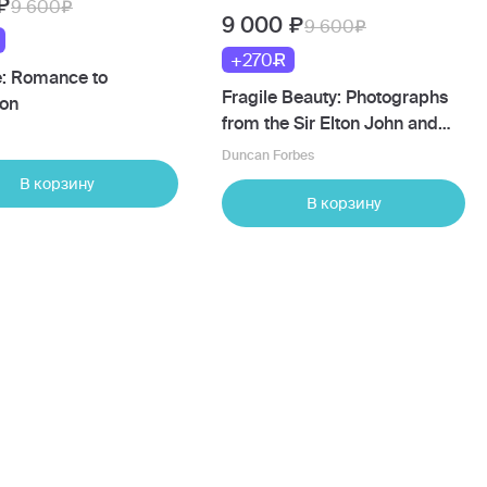
9 600
9 000
9 600
+270
: Romance to
Fragile Beauty: Photographs
ion
from the Sir Elton John and
David Furnish Collection
Duncan Forbes
В корзину
В корзину