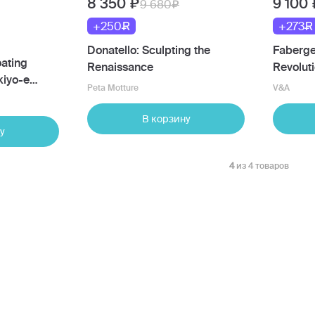
8 350
9 100
9 680
+250
+273
Donatello: Sculpting the
Faberge
oating
Renaissance
Revolut
kiyo-e
Peta Motture
V&A
В корзину
у
4
из 4 товаров