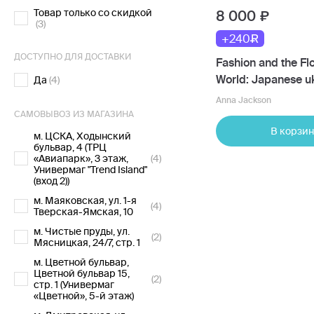
Товар только со скидкой
8 000
(3)
+240
ДОСТУПНО ДЛЯ ДОСТАВКИ
Fashion and the Fl
World: Japanese u
Да
(4)
Prints
Anna Jackson
САМОВЫВОЗ ИЗ МАГАЗИНА
В корзин
м. ЦСКА, Ходынский
бульвар, 4 (ТРЦ
«Авиапарк», 3 этаж,
(4)
Универмаг "Trend Island"
(вход 2))
м. Маяковская, ул. 1-я
(4)
Тверская-Ямская, 10
м. Чистые пруды, ул.
(2)
Мясницкая, 24/7, стр. 1
м. Цветной бульвар,
Цветной бульвар 15,
(2)
стр. 1 (Универмаг
«Цветной», 5-й этаж)