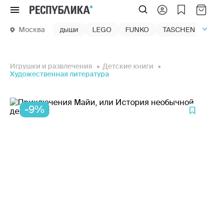
Меню
Москва
дыши
LEGO
FUNKO
TASCHEN
маг
Игрушки и развлечения
Детские книги
Художественная литература
-9%