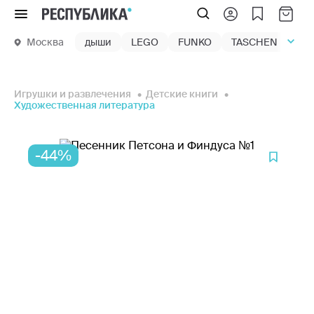
Меню
Москва
дыши
LEGO
FUNKO
TASCHEN
маг
Игрушки и развлечения
Детские книги
Художественная литература
-44%