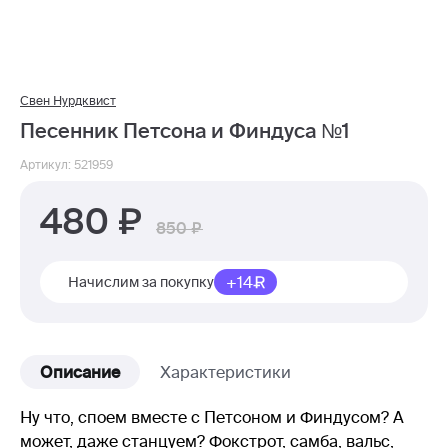
Свен Нурдквист
Песенник Петсона и Финдуса №1
Артикул: 521959
480
850
+14
Начислим за покупку
Описание
Характеристики
Ну что, споем вместе с Петсоном и Финдусом? А
может, даже станцуем? Фокстрот, самба, вальс,