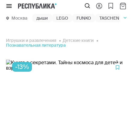
Меню
Москва
дыши
LEGO
FUNKO
TASCHEN
маг
Игрушки и развлечения
Детские книги
Познавательная литература
-13%