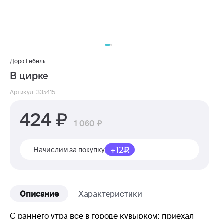
Доро Гебель
В цирке
Артикул: 335415
424
1 060
+12
Начислим за покупку
Описание
Характеристики
С раннего утра все в городе кувырком: приехал