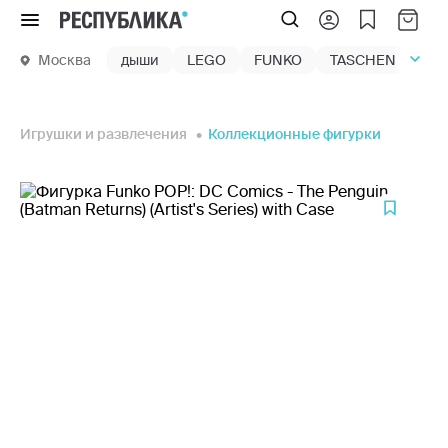
Меню
Москва
дыши
LEGO
FUNKO
TASCHEN
маг
Игрушки и развлечения
Коллекционные фигурки