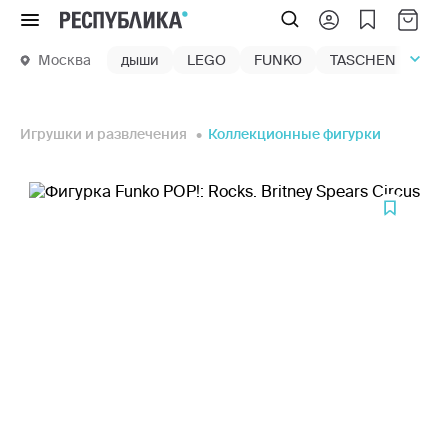
Меню
Москва
дыши
LEGO
FUNKO
TASCHEN
маг
Игрушки и развлечения
Коллекционные фигурки