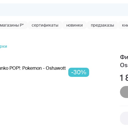
магазины Р*
сертификаты
новинки
предзаказы
кн
урки
Фи
Os
-30%
1