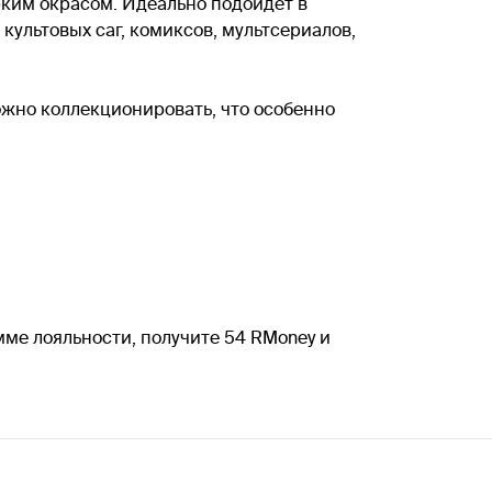
рким окрасом. Идеально подойдет в
культовых саг, комиксов, мультсериалов,
ожно коллекционировать, что особенно
мме лояльности, получите 54 RMoney и