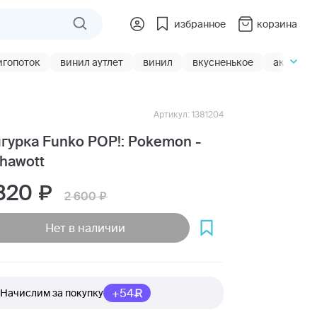
избранное
корзина
игопоток
винил аутлет
винил
вкусненькое
акции
Артикул: 1381204
гурка Funko POP!: Pokemon -
hawott
 820
2 600
Нет в наличии
+54
Начислим за покупку