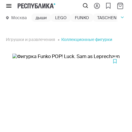
Меню
Москва
дыши
LEGO
FUNKO
TASCHEN
маг
Игрушки и развлечения
Коллекционные фигурки