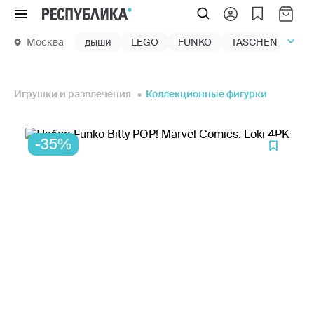
Меню
Москва
дыши
LEGO
FUNKO
TASCHEN
маг
Игрушки и развлечения
Коллекционные фигурки
-35%