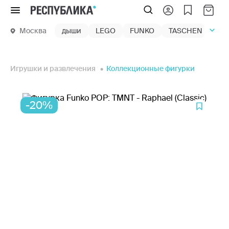
Меню
Москва
дыши
LEGO
FUNKO
TASCHEN
маг
Игрушки и развлечения
Коллекционные фигурки
-20%