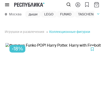
Меню
Москва
дыши
LEGO
FUNKO
TASCHEN
маг
Игрушки и развлечения
Коллекционные фигурки
-18%