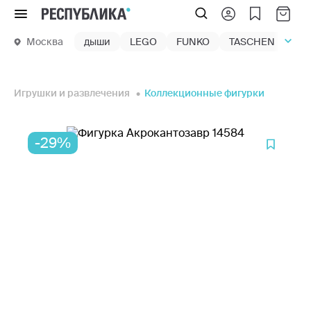
Меню
Москва
дыши
LEGO
FUNKO
TASCHEN
маг
Игрушки и развлечения
Коллекционные фигурки
-29%