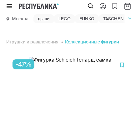
Меню
Москва
дыши
LEGO
FUNKO
TASCHEN
маг
Игрушки и развлечения
Коллекционные фигурки
-47%