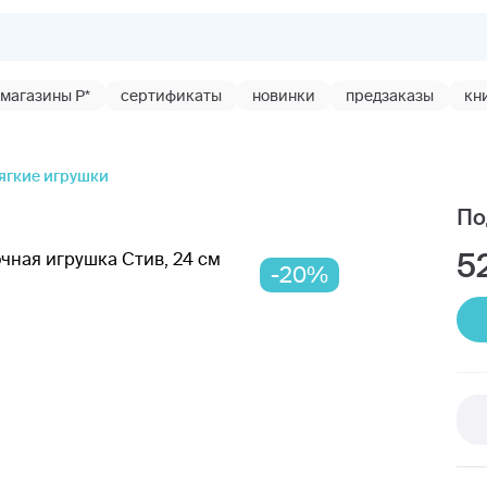
магазины Р*
сертификаты
новинки
предзаказы
кн
ягкие игрушки
По
5
-20%