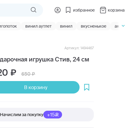
избранное
корзина
игопоток
винил аутлет
винил
вкусненькое
акции
Артикул: 1494467
дарочная игрушка Стив, 24 см
20
650
В корзину
+15
Начислим за покупку