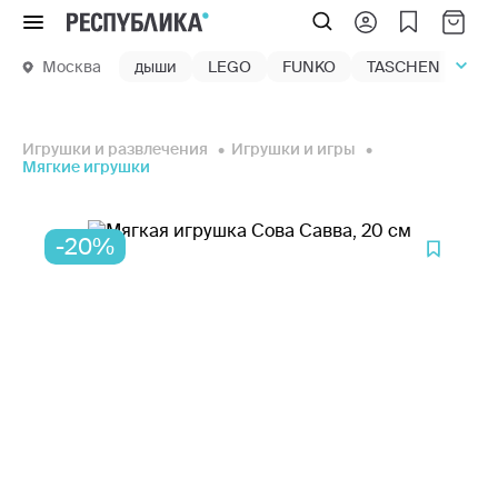
Меню
Москва
дыши
LEGO
FUNKO
TASCHEN
маг
Игрушки и развлечения
Игрушки и игры
Мягкие игрушки
-20%