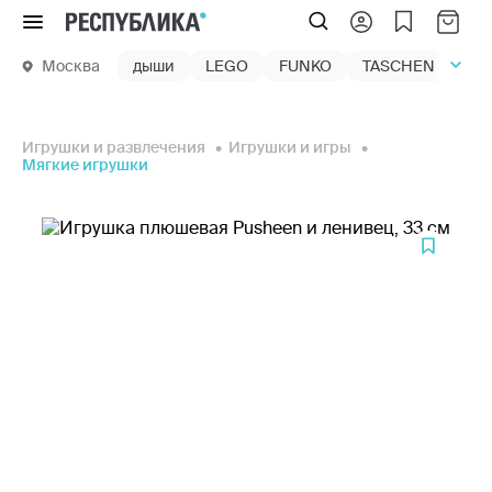
Меню
Москва
дыши
LEGO
FUNKO
TASCHEN
маг
Игрушки и развлечения
Игрушки и игры
Мягкие игрушки