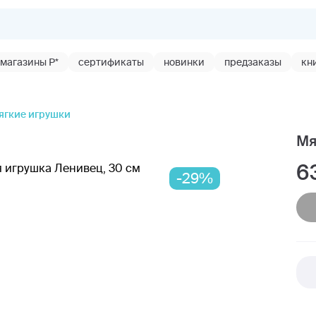
магазины Р*
сертификаты
новинки
предзаказы
кн
ягкие игрушки
Мя
6
-29%