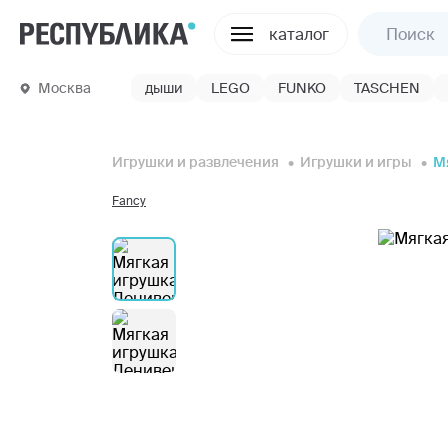
каталог
Москва
дыши
LEGO
FUNKO
TASCHEN
Игрушки и развлечения
Игрушки и игры
М
Fancy