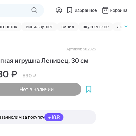
избранное
корзина
игопоток
винил аутлет
винил
вкусненькое
акции
Артикул: 582325
гкая игрушка Ленивец, 30 см
30
890
Нет в наличии
+18
Начислим за покупку