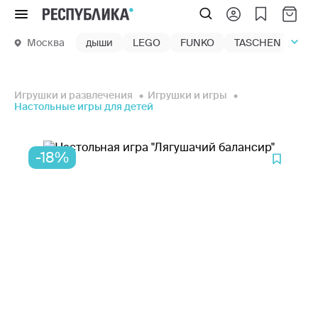
Меню
Москва
дыши
LEGO
FUNKO
TASCHEN
маг
Игрушки и развлечения
Игрушки и игры
Настольные игры для детей
-18%