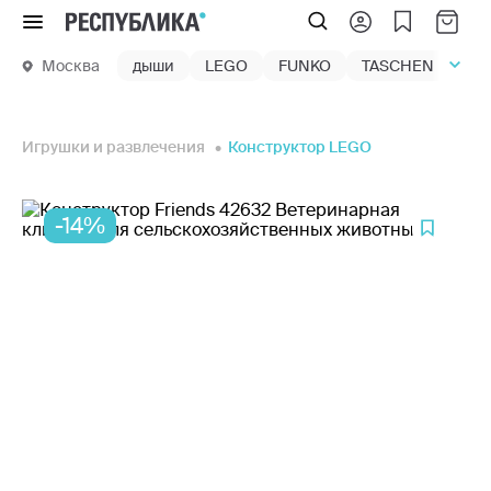
Меню
Москва
дыши
LEGO
FUNKO
TASCHEN
маг
Игрушки и развлечения
Конструктор LEGO
-14%