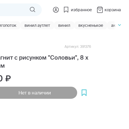
избранное
корзина
игопоток
винил аутлет
винил
вкусненькое
акции
Артикул: 391376
гнит с рисунком "Соловьи", 8 х
см
0
Нет в наличии