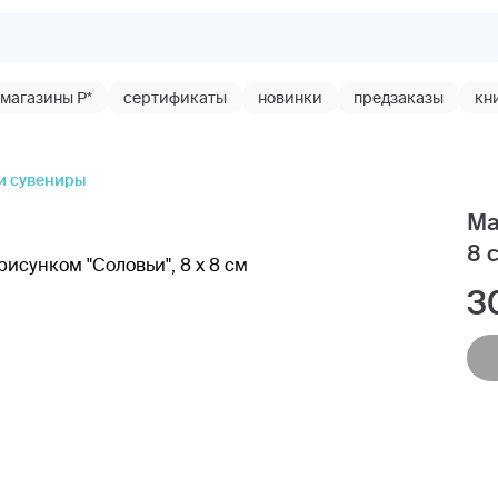
магазины Р*
сертификаты
новинки
предзаказы
кн
и сувениры
Ма
8 
3