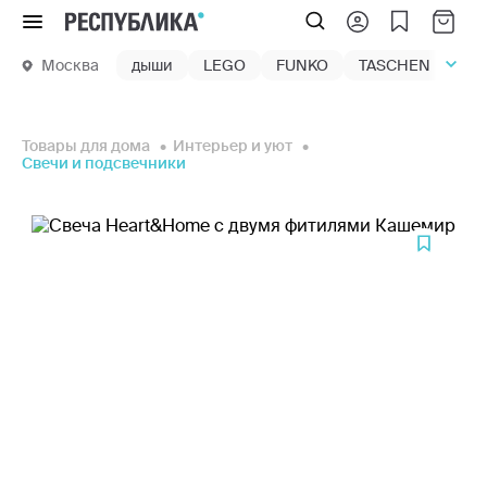
Меню
Москва
дыши
LEGO
FUNKO
TASCHEN
маг
Товары для дома
Интерьер и уют
Свечи и подсвечники