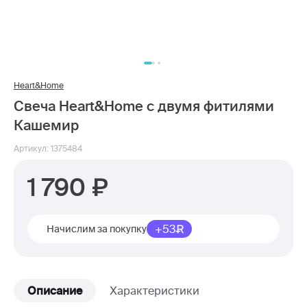
Heart&Home
Свеча Heart&Home с двумя фитилями
Кашемир
Артикул: 1375484
1 790
+53
Начислим за покупку
Описание
Характеристики