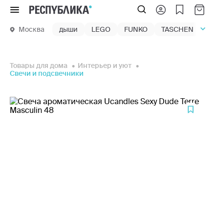
Меню
Москва
дыши
LEGO
FUNKO
TASCHEN
маг
Товары для дома
Интерьер и уют
Свечи и подсвечники