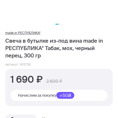
made in РЕСПYБЛИКА*
Свеча в бутылке из-под вина made in
РЕСПYБЛИКА* Табак, мох, черный
перец, 300 гр
Артикул: 1413738
1 690
2 600
+50
Начислим за покупку