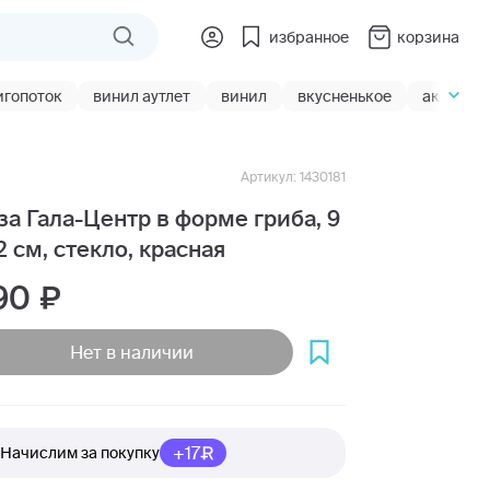
избранное
корзина
игопоток
винил аутлет
винил
вкусненькое
акции
Артикул: 1430181
за Гала-Центр в форме гриба, 9
12 см, стекло, красная
90
Нет в наличии
+17
Начислим за покупку