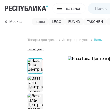
каталог
Москва
дыши
LEGO
FUNKO
TASCHEN
Товары для дома
Интерьер и уют
Вазы
Гала-Центр