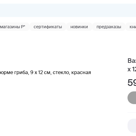
магазины Р*
сертификаты
новинки
предзаказы
кн
Ва
x 
5