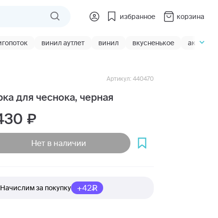
избранное
корзина
игопоток
винил аутлет
винил
вкусненькое
акции
Артикул: 440470
рка для чеснока, черная
 430
Нет в наличии
+42
Начислим за покупку