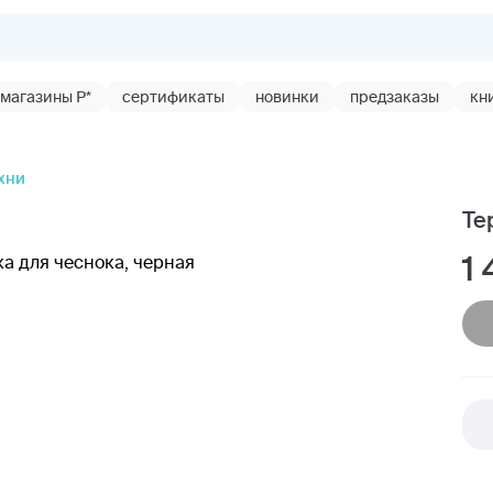
магазины Р*
сертификаты
новинки
предзаказы
кн
хни
Те
1