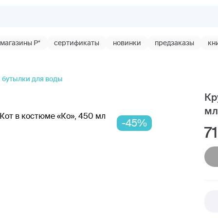
магазины Р*
сертификаты
новинки
предзаказы
кн
 бутылки для воды
Кр
мл
-45%
7