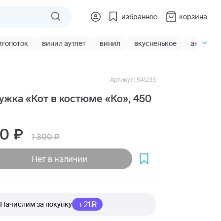
избранное
корзина
игопоток
винил аутлет
винил
вкусненькое
акции
Артикул: 541233
ужка «Кот в костюме «Ко», 450
10
1 300
Нет в наличии
+21
Начислим за покупку