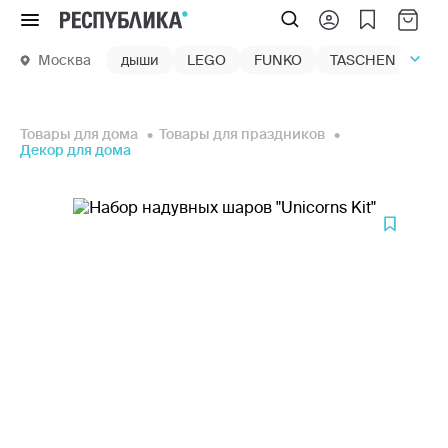
Меню
Москва
дыши
LEGO
FUNKO
TASCHEN
маг
Товары для дома
Товары для праздников
Декор для дома