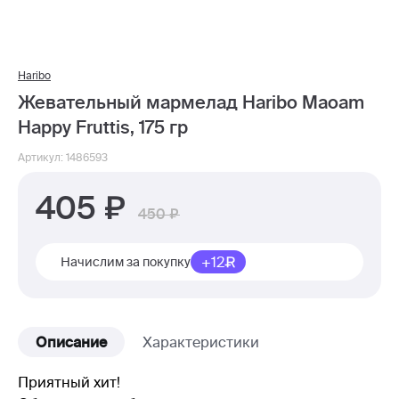
Haribo
Жевательный мармелад Haribo Maoam
Happy Fruttis, 175 гр
Артикул: 1486593
405
450
+12
Начислим за покупку
Описание
Характеристики
Приятный хит!