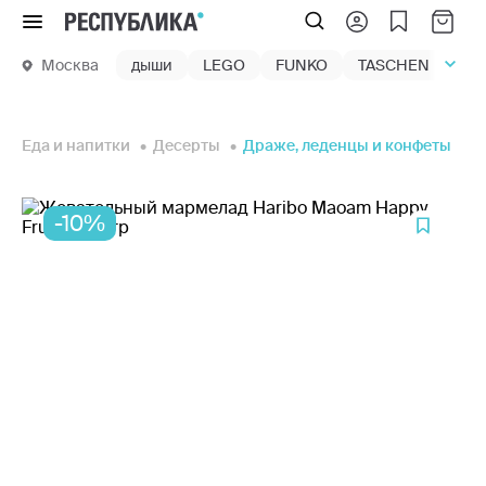
Меню
Москва
дыши
LEGO
FUNKO
TASCHEN
маг
Еда и напитки
Десерты
Драже, леденцы и конфеты
-10%