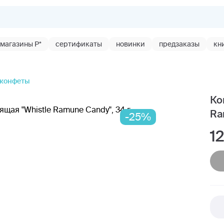
магазины Р*
сертификаты
новинки
предзаказы
кн
 конфеты
Ко
Ra
-25%
1