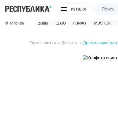
каталог
Москва
дыши
LEGO
FUNKO
TASCHEN
Еда и напитки
Десерты
Драже, леденцы и