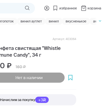
избранное
корзина
игопоток
винил аутлет
винил
вкусненькое
акции
Артикул: 403064
нфета свистящая "Whistle
munе Candy", 34 г
20
160
Нет в наличии
+3
Начислим за покупку