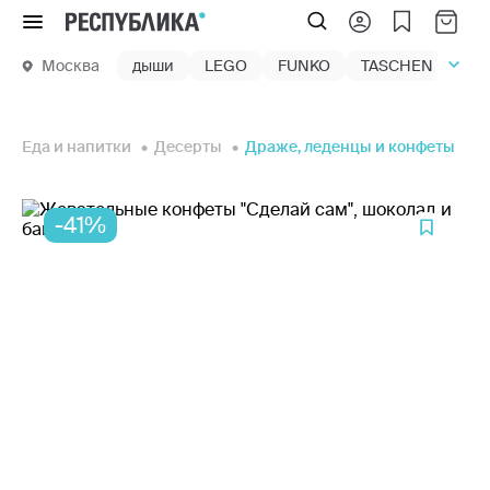
Меню
Москва
дыши
LEGO
FUNKO
TASCHEN
маг
Еда и напитки
Десерты
Драже, леденцы и конфеты
-41%