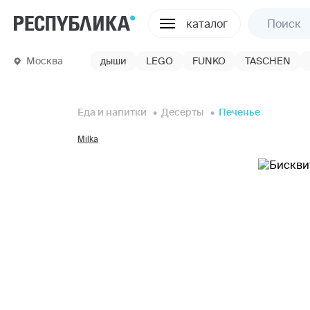
каталог
Москва
дыши
LEGO
FUNKO
TASCHEN
Еда и напитки
Десерты
Печенье
Milka