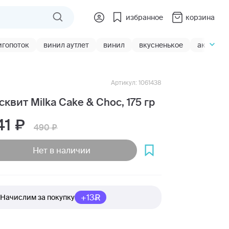
избранное
корзина
игопоток
винил аутлет
винил
вкусненькое
акции
Артикул: 1061438
сквит Milka Cake & Choc, 175 гр
41
490
Нет в наличии
+13
Начислим за покупку