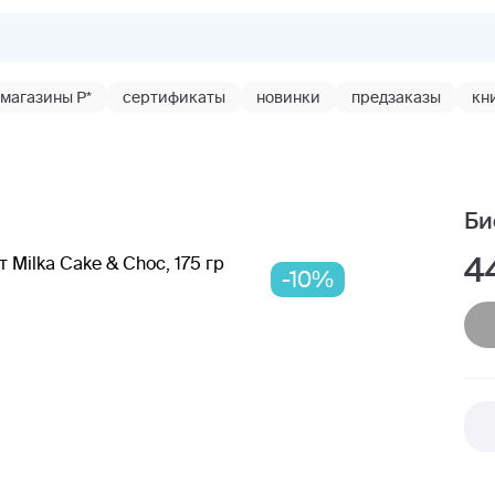
магазины Р*
сертификаты
новинки
предзаказы
кн
Би
4
-10%