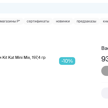
магазины Р*
сертификаты
новинки
предзаказы
кн
Ваф
9
-10%