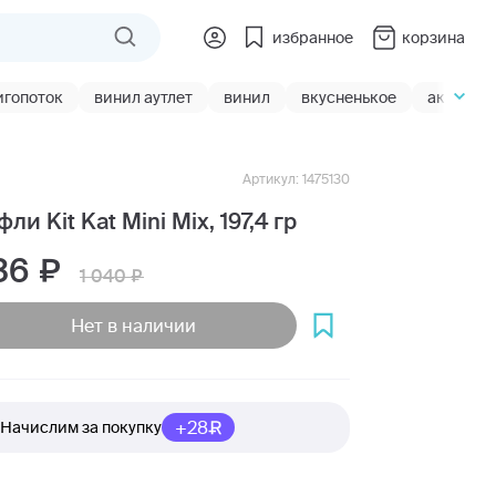
избранное
корзина
игопоток
винил аутлет
винил
вкусненькое
акции
Артикул: 1475130
ли Kit Kat Mini Mix, 197,4 гр
36
1 040
Нет в наличии
+28
Начислим за покупку