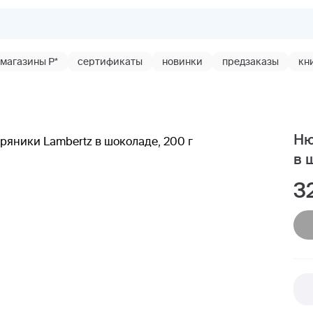
магазины Р*
сертификаты
новинки
предзаказы
кн
Ню
в 
3