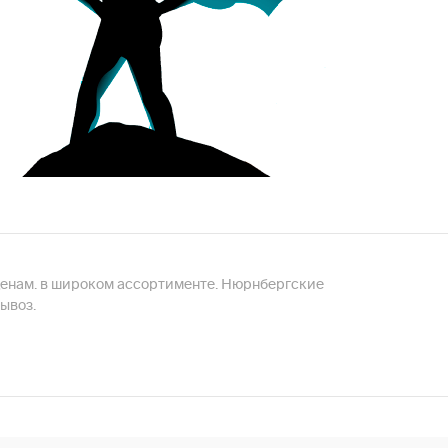
ценам. в широком ассортименте. Нюрнбергские
ывоз.