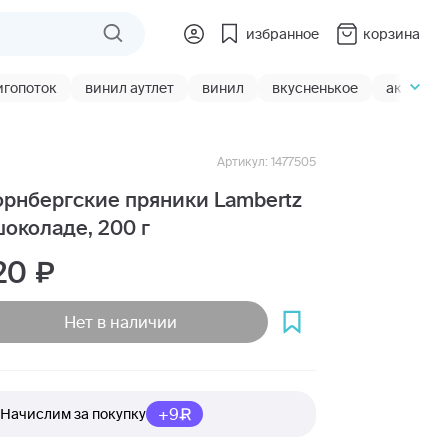
избранное
корзина
игопоток
винил аутлет
винил
вкусненькое
акции
Артикул: 1477505
рнбергские пряники Lambertz
шоколаде, 200 г
20
Нет в наличии
+9
Начислим за покупку