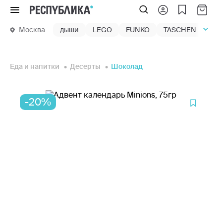
Меню
Москва
дыши
LEGO
FUNKO
TASCHEN
маг
Еда и напитки
Десерты
Шоколад
-20%