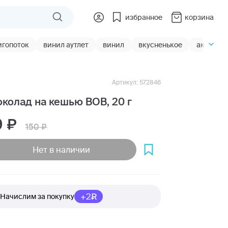
избранное
корзина
игопоток
винил аутлет
винил
вкусненькое
акции
Артикул: 572846
колад на кешью BOB, 20 г
9
150
Нет в наличии
+2
Начислим за покупку