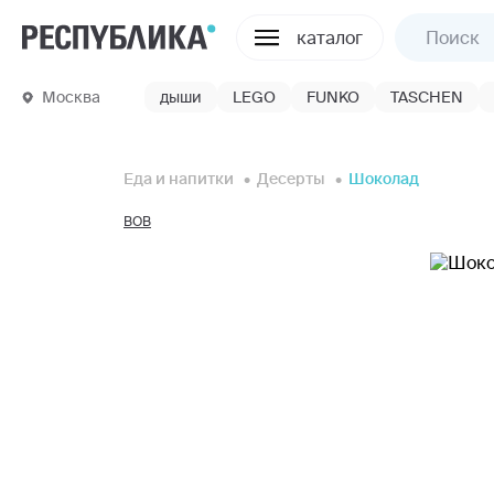
каталог
Москва
дыши
LEGO
FUNKO
TASCHEN
Еда и напитки
Десерты
Шоколад
BOB