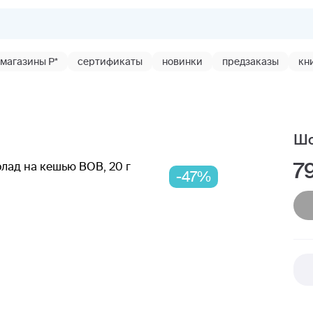
магазины Р*
сертификаты
новинки
предзаказы
кн
Шо
7
-47%