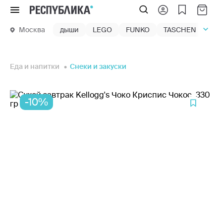
Меню
Москва
дыши
LEGO
FUNKO
TASCHEN
маг
Еда и напитки
Снеки и закуски
-10%