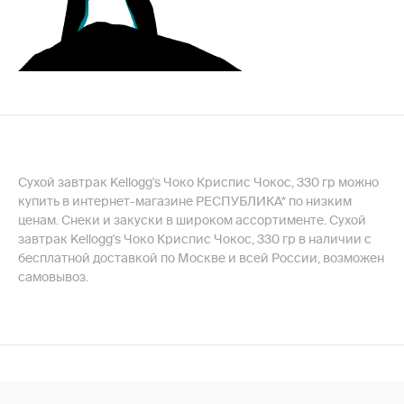
Сухой завтрак Kellogg's Чоко Криспис Чокос, 330 гр можно
купить в интернет-магазине РЕСПУБЛИКА* по низким
ценам. Снеки и закуски в широком ассортименте. Сухой
завтрак Kellogg's Чоко Криспис Чокос, 330 гр в наличии с
бесплатной доставкой по Москве и всей России, возможен
самовывоз.