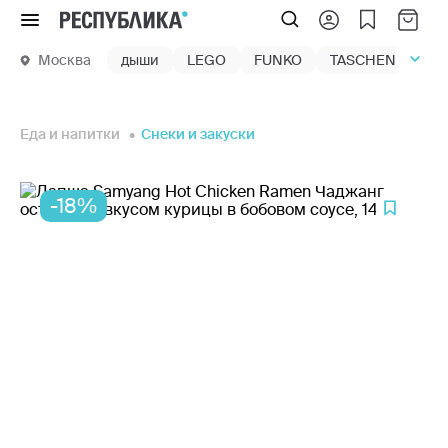
Меню
Москва
дыши
LEGO
FUNKO
TASCHEN
маг
Еда и напитки
Снеки и закуски
-18%