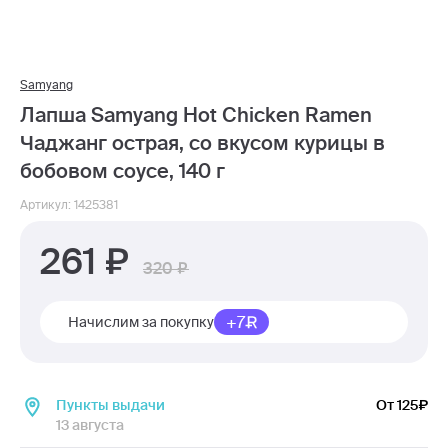
Samyang
Лапша Samyang Hot Chicken Ramen
Чаджанг острая, со вкусом курицы в
бобовом соусе, 140 г
Артикул: 1425381
261
320
+7
Начислим за покупку
Пункты выдачи
От 125
13 августа