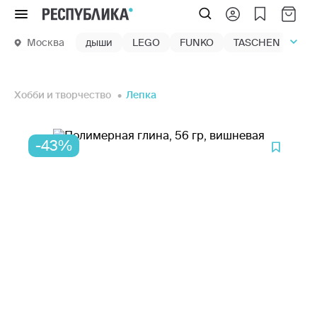
Меню
Москва
дыши
LEGO
FUNKO
TASCHEN
маг
Хобби и творчество
Лепка
-43%