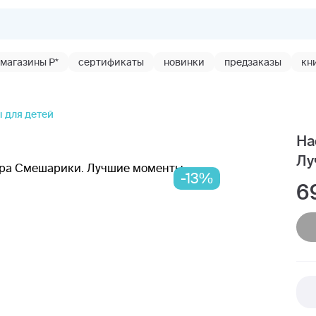
магазины Р*
сертификаты
новинки
предзаказы
кн
 для детей
На
Лу
-13%
6