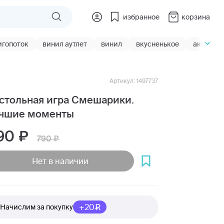
избранное
корзина
игопоток
винил аутлет
винил
вкусненькое
акции
Артикул: 1497737
стольная игра Смешарики.
чшие моменты
90
790
Нет в наличии
+20
Начислим за покупку