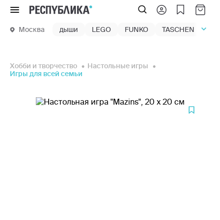
Меню
Москва
дыши
LEGO
FUNKO
TASCHEN
маг
Хобби и творчество
Настольные игры
Игры для всей семьи