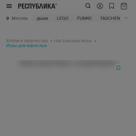
Меню
Москва
дыши
LEGO
FUNKO
TASCHEN
маг
Хобби и творчество
Настольные игры
Игры для взрослых