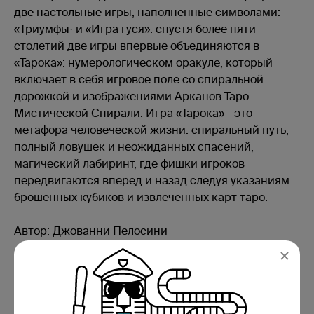
две настольные игры, наполненные символами:
«Триумфы· и «Игра гуся». спустя более пяти
столетий две игры впервые объединяются в
«Тарока»: нумерологическом оракуле, который
включает в себя игровое поле со спиральной
дорожкой и изображениями Арканов Таро
Мистической Спирали. Игра «Тарока» - это
метафора человеческой жизни: спиральный путь,
полный ловушек и неожиданных спасений,
магический лабиринт, где фишки игроков
передвигаются вперед и назад следуя указаниям
брошенных кубиков и извлеченных карт таро.
Автор: Джованни Пелосини
Купите Игра-оракул Тарока с колодой Аввалон в магазине
Республика, регистрируйтесь в программе лояльности,
получите 59 RMoney и экономьте до 50% на следующих
покупках