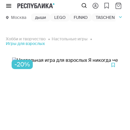
Меню
Москва
дыши
LEGO
FUNKO
TASCHEN
маг
Хобби и творчество
Настольные игры
Игры для взрослых
-20%