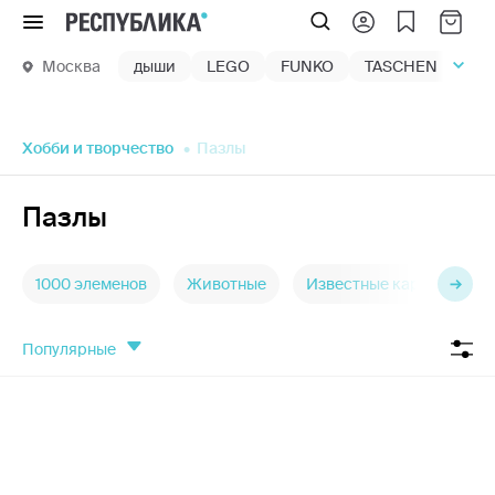
Меню
Москва
дыши
LEGO
FUNKO
TASCHEN
маг
Хобби и творчество
Пазлы
Пазлы
1000 элеменов
Животные
Известные картины
популярные