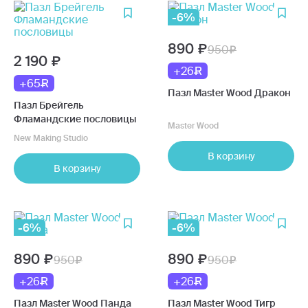
-6%
890
950
2 190
+26
+65
Пазл Master Wood Дракон
Пазл Брейгель
Фламандские пословицы
Master Wood
New Making Studio
В корзину
В корзину
-6%
-6%
890
890
950
950
+26
+26
Пазл Master Wood Панда
Пазл Master Wood Тигр