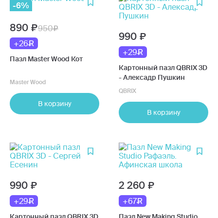
-6%
890
950
990
+26
+29
Пазл Master Wood Кот
Картонный пазл QBRIX 3D
- Алексадр Пушкин
Master Wood
QBRIX
В корзину
В корзину
990
2 260
+29
+67
Картонный пазл QBRIX 3D
Пазл New Making Studio