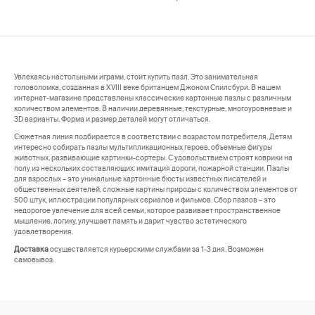
Увлекаясь настольными играми, стоит купить пазл. Это занимательная
головоломка, созданная в XVIII веке британцем Джоном Спилсбури. В нашем
интернет-магазине представлены классические картонные пазлы с различным
количеством элементов. В наличии деревянные, текстурные, многоуровневые и
3D варианты. Форма и размер деталей могут отличаться.
Сюжетная линия подбирается в соответствии с возрастом потребителя. Детям
интересно собирать пазлы мультипликационных героев, объемные фигуры
животных, развивающие картинки-сортеры. С удовольствием строят коврики на
полу из нескольких составляющих: имитация дороги, пожарной станции. Пазлы
для взрослых – это уникальные картонные бюсты известных писателей и
общественных деятелей, сложные картины природы с количеством элементов от
500 штук, иллюстрации популярных сериалов и фильмов. Сбор пазлов – это
недорогое увлечение для всей семьи, которое развивает пространственное
мышление, логику, улучшает память и дарит чувство эстетического
удовлетворения.
Доставка
осуществляется курьерскими службами за 1-3 дня. Возможен
самовывоз.