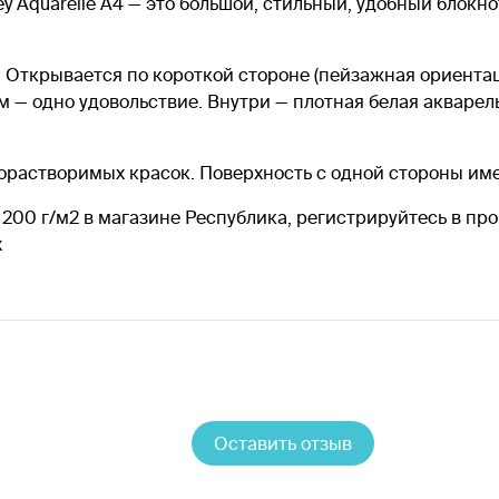
rey Aquarelle A4 — это большой, стильный, удобный блок
 Открывается по короткой стороне (пейзажная ориентац
ем — одно удовольствие. Внутри — плотная белая акваре
дорастворимых красок. Поверхность с одной стороны име
в, 200 г/м2 в магазине Республика, регистрируйтесь в п
х
Оставить отзыв