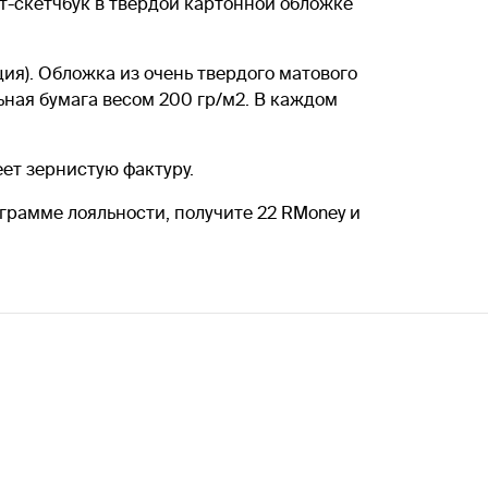
нот-скетчбук в твердой картонной обложке
ия). Обложка из очень твердого матового
льная бумага весом 200 гр/м2. В каждом
ет зернистую фактуру.
рограмме лояльности, получите 22 RMoney и