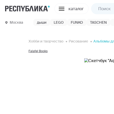
каталог
Москва
дыши
LEGO
FUNKO
TASCHEN
Хобби и творчество
Рисование
Альбомы д
Falafel Books