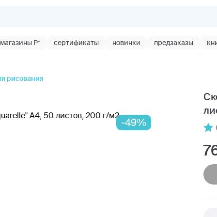
магазины Р*
сертификаты
новинки
предзаказы
кн
ля рисования
Ск
ли
-49%
7