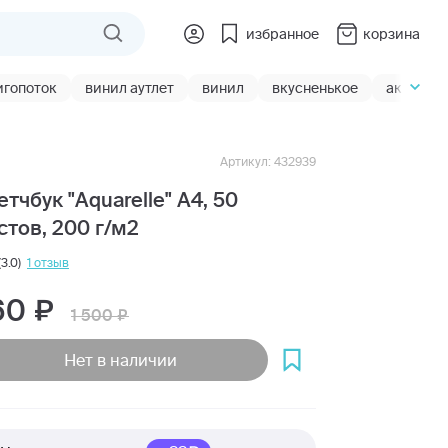
избранное
корзина
игопоток
винил аутлет
винил
вкусненькое
акции
Артикул: 432939
етчбук "Aquarelle" А4, 50
стов, 200 г/м2
(3.0)
1 отзыв
60
1 500
Нет в наличии