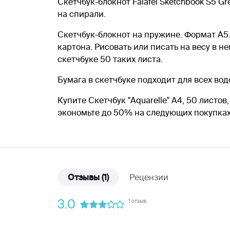
Cкетчбук-блокнот Falafel Sketchbook S5 G
на спирали.
Скетчбук-блокнот на пружине. Формат А5.
картона. Рисовать или писать на весу в н
скетчбуке 50 таких листа.
Бумага в скетчбуке подходит для всех во
Купите Скетчбук "Aquarelle" А4, 50 листо
экономьте до 50% на следующих покупка
Отзывы
(1)
Рецензии
3.0
1 отзыв