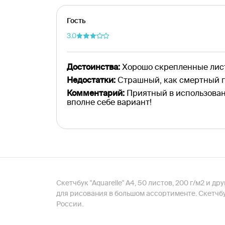
Гость
3.0
Достоинства:
Хорошо скрепленные лист
Недостатки:
Страшный, как смертный гр
Комментарий:
Приятный в использован
вполне себе вариант!
Скетчбук "Aquarelle" А4, 50 листов, 200 г/м2 и
для рисования в большом ассортименте. Скетчбук
России.