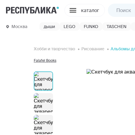
каталог
Москва
дыши
LEGO
FUNKO
TASCHEN
Хобби и творчество
Рисование
Альбомы д
Falafel Books