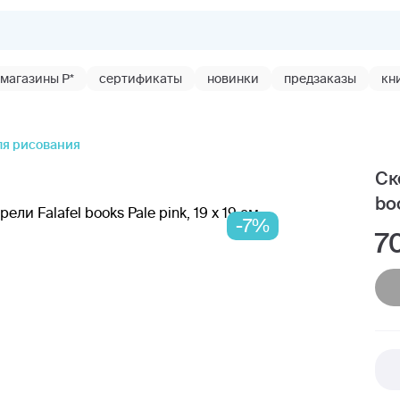
магазины Р*
сертификаты
новинки
предзаказы
кн
ля рисования
Ск
boo
-7%
7