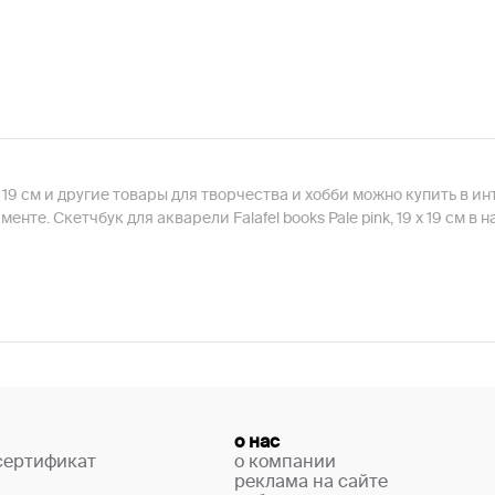
19 х 19 см и другие товары для творчества и хобби можно купить 
нте. Скетчбук для акварели Falafel books Pale pink, 19 х 19 см 
о нас
сертификат
о компании
реклама на сайте