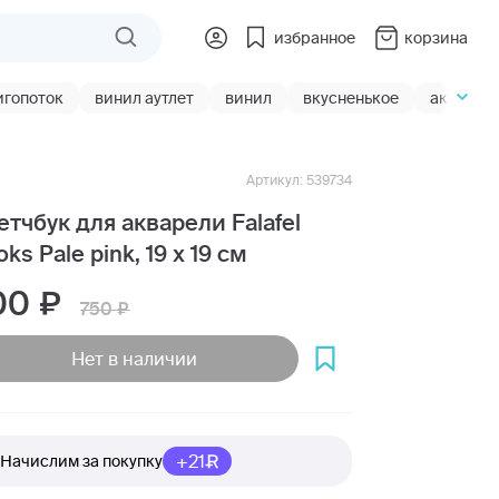
избранное
корзина
игопоток
винил аутлет
винил
вкусненькое
акции
Артикул: 539734
етчбук для акварели Falafel
ks Pale pink, 19 х 19 см
00
750
Нет в наличии
+21
Начислим за покупку