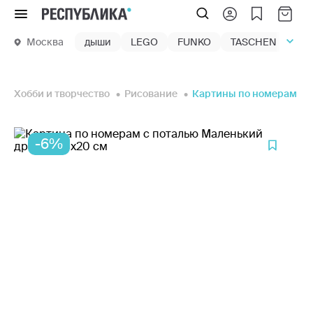
Меню
Москва
дыши
LEGO
FUNKO
TASCHEN
маг
Хобби и творчество
Рисование
Картины по номерам
-6%